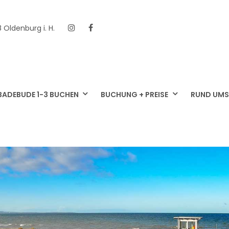
 Oldenburg i. H.
Instagram
Facebook
BADEBUDE 1-3 BUCHEN
BUCHUNG + PREISE
RUND UMS
NHAUS BADEBUDE OSTS
N AM WEISSENHÄUSER STRAND