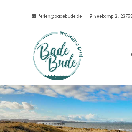
Skip
to
ferien@badebude.de
Seekamp 2 , 23758
content
FERIE
STRAND- UND LANDLEBE